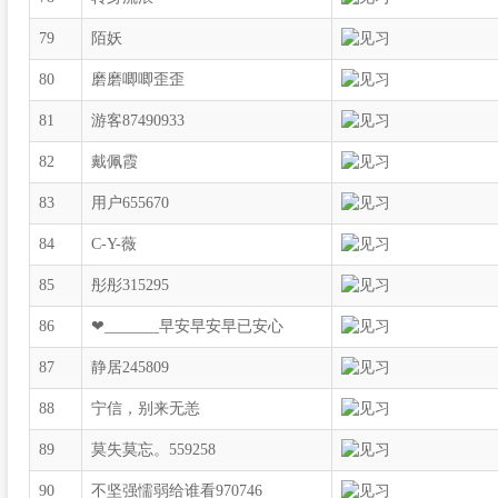
79
陌妖
80
磨磨唧唧歪歪
81
游客87490933
82
戴佩霞
83
用户655670
84
C-Y-薇
85
彤彤315295
86
❤_______早安早安早已安心
87
静居245809
88
宁信，别来无恙
89
莫失莫忘。559258
90
不坚强懦弱给谁看970746