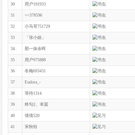
30
用户191933
31
==378596
32
小马哥751729
33
「张小姐」
34
那一抹余晖
35
用户975888
36
冬梅693431
37
Eudora_-
38
等待1314
39
终勼∥、幸冨
40
倩倩520
41
宋秋钰