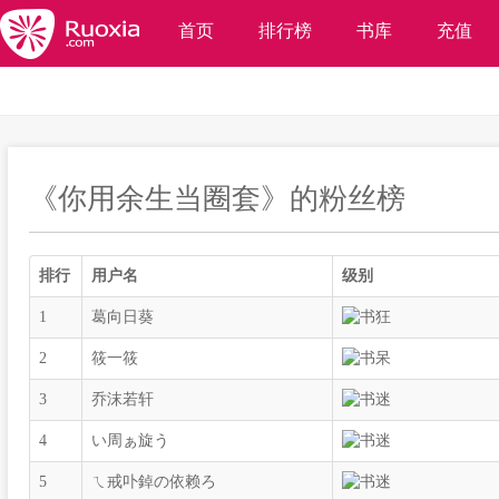
首页
排行榜
书库
充值
《你用余生当圈套》的粉丝榜
排行
用户名
级别
1
葛向日葵
2
筱一筱
3
乔沫若轩
4
い周ぁ旋う
5
ㄟ戒卟鋽の依赖ろ