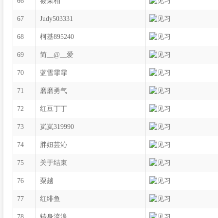
66
筱茉柏
67
Judy503331
68
柯基895240
69
简__@__爱
70
蓝雪霏霏
71
磨磨勇气
72
红豆丁丁
73
岚岚319990
74
胖妞芸沁
75
关于结束
76
粟越
77
红绯鱼
78
转身流浪