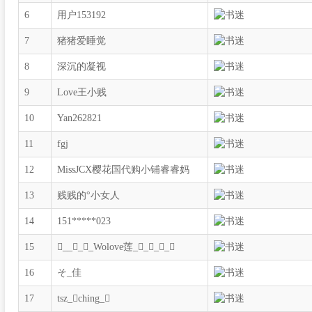
6
用户153192
7
猪猪爱睡觉
8
深沉的凝视
9
Love王小贱
10
Yan262821
11
fgj
12
MissJCX樱花国代购小铺睿睿妈
13
贱贱的°小女人
14
151*****023
15
____Wolove莲____
16
そ_佳
17
tsz_ching_