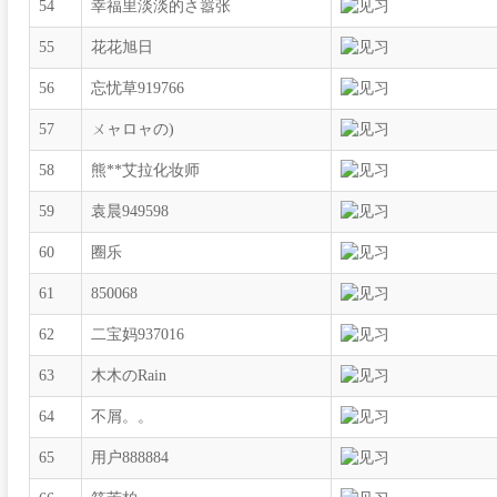
54
幸福里淡淡的さ嚣张
55
花花旭日
56
忘忧草919766
57
ㄨャロャの)
58
熊**艾拉化妆师
59
袁晨949598
60
圈乐
61
850068
62
二宝妈937016
63
木木のRain
64
不屑。。
65
用户888884