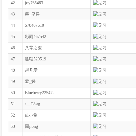
42
joy765483
43
뜬_구름
44
578487610
45
彩雨467542
46
八辈之蚕
47
狐狸520519
48
赵凡爱
49
孟_媛
50
Blueberry225472
51
•__Τóиg
52
a1小希
53
囧jiong